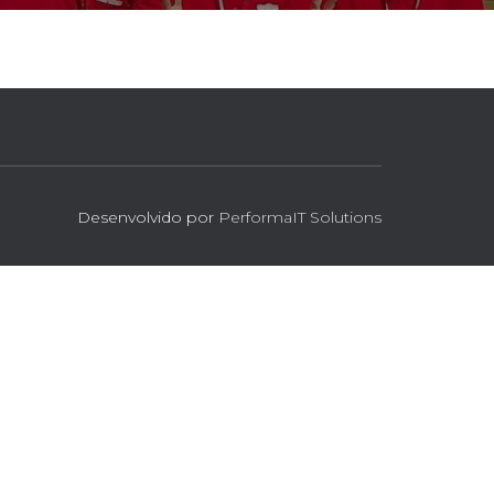
Desenvolvido por
PerformaIT Solutions