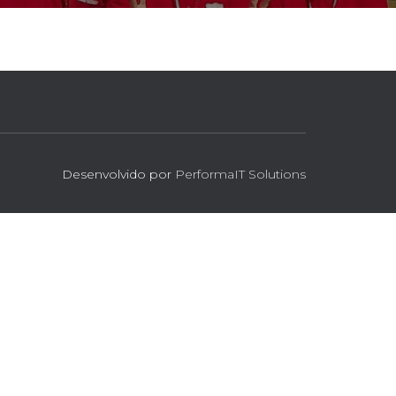
Desenvolvido por
PerformaIT Solutions