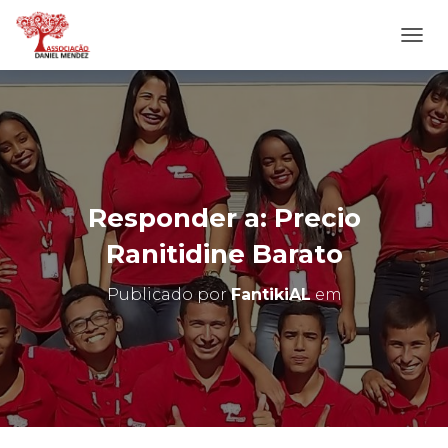
A
L
T
E
R
N
A
R
N
Responder a: Precio
A
V
Ranitidine Barato
E
G
Publicado por
FantikiAL
em
A
Ç
Ã
O