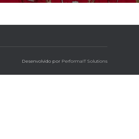
Desenvolvido por
PerformaIT Solutions