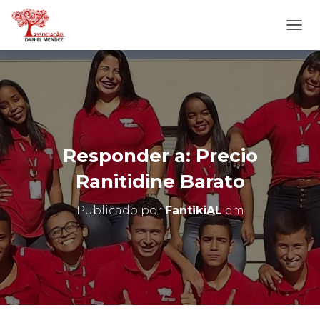
A
L
T
E
R
N
A
R
N
Responder a: Precio
A
V
Ranitidine Barato
E
G
Publicado por
FantikiAL
em
A
Ç
Ã
O