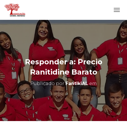
A
L
T
E
R
N
A
R
N
Responder a: Precio
A
V
Ranitidine Barato
E
G
Publicado por
FantikiAL
em
A
Ç
Ã
O