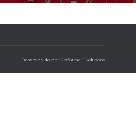
Desenvolvido por
PerformaIT Solutions