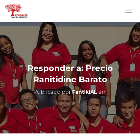
A
L
T
E
R
N
A
R
N
Responder a: Precio
A
V
Ranitidine Barato
E
G
Publicado por
FantikiAL
em
A
Ç
Ã
O