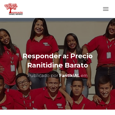
A
L
T
E
R
N
A
R
N
Responder a: Precio
A
V
Ranitidine Barato
E
G
Publicado por
FantikiAL
em
A
Ç
Ã
O