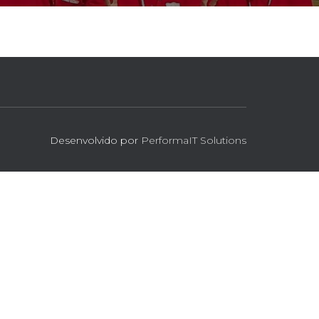
Desenvolvido por
PerformaIT Solutions