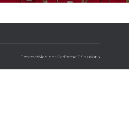
Desenvolvido por
PerformaIT Solutions