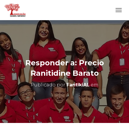
A
L
T
E
R
N
A
R
N
Responder a: Precio
A
V
Ranitidine Barato
E
G
Publicado por
FantikiAL
em
A
Ç
Ã
O