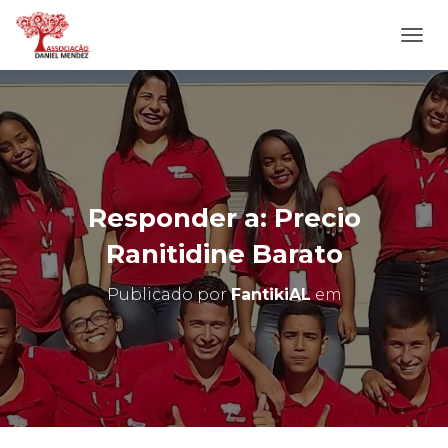
A
L
T
E
R
N
A
R
N
Responder a: Precio
A
V
Ranitidine Barato
E
G
Publicado por
FantikiAL
em
A
Ç
Ã
O