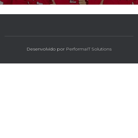
Desenvolvido por
PerformaIT Solutions