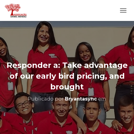
A
L
T
E
R
N
A
R
N
Responder a: Take advantage
A
V
of our early bird pricing, and
E
G
brought
A
Ç
Publicado por
Bryantasync
em
Ã
O