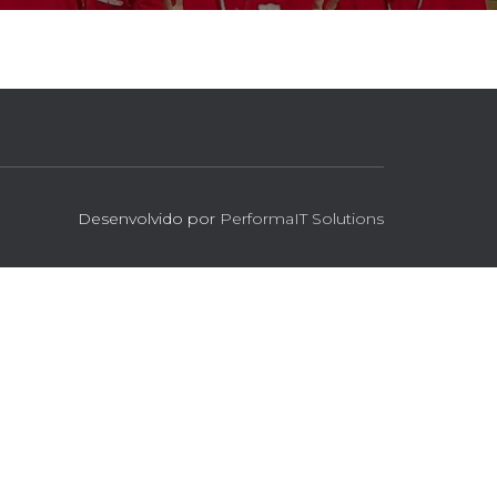
Desenvolvido por
PerformaIT Solutions