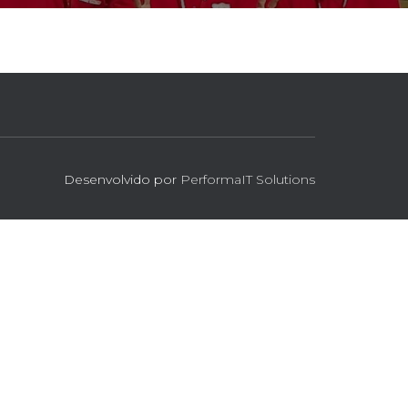
Desenvolvido por
PerformaIT Solutions