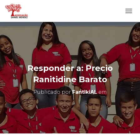
A
L
T
E
R
N
A
R
N
Responder a: Precio
A
V
Ranitidine Barato
E
G
Publicado por
FantikiAL
em
A
Ç
Ã
O