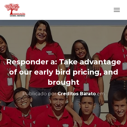
A
L
T
E
R
N
A
R
N
Responder a: Take advantage
A
V
of our early bird pricing, and
E
G
brought
A
Ç
Publicado por
Creditos Barato
em
Ã
O