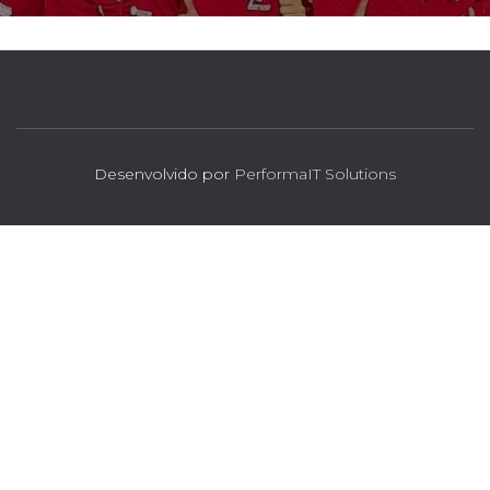
Desenvolvido por
PerformaIT Solutions