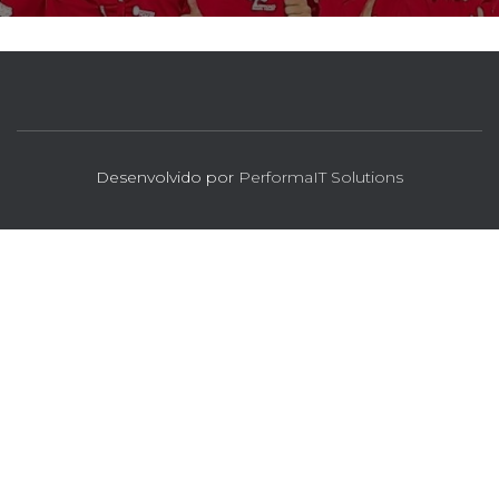
Desenvolvido por
PerformaIT Solutions