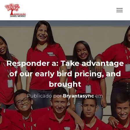
A
L
T
E
R
N
A
R
N
Responder a: Take advantage
A
V
of our early bird pricing, and
E
G
brought
A
Ç
Publicado por
Bryantasync
em
Ã
O