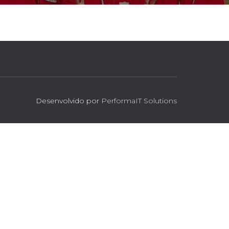
Desenvolvido por
PerformaIT Solutions