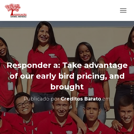
A
L
T
E
R
N
A
R
N
Responder a: Take advantage
A
V
of our early bird pricing, and
E
G
brought
A
Ç
Publicado por
Creditos Barato
em
Ã
O