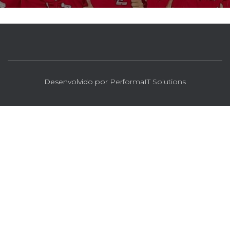
Desenvolvido por
PerformaIT Solutions