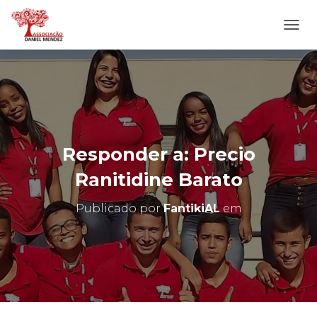
A
L
T
E
R
N
A
R
N
Responder a: Precio
A
V
Ranitidine Barato
E
G
Publicado por
FantikiAL
em
A
Ç
Ã
O