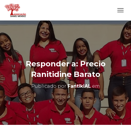
A
L
T
E
R
N
A
R
N
Responder a: Precio
A
V
Ranitidine Barato
E
G
Publicado por
FantikiAL
em
A
Ç
Ã
O