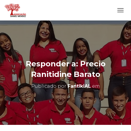
A
L
T
E
R
N
A
R
N
Responder a: Precio
A
V
Ranitidine Barato
E
G
Publicado por
FantikiAL
em
A
Ç
Ã
O