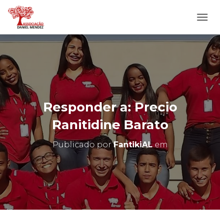
A
L
T
E
R
N
A
R
N
Responder a: Precio
A
V
Ranitidine Barato
E
G
Publicado por
FantikiAL
em
A
Ç
Ã
O