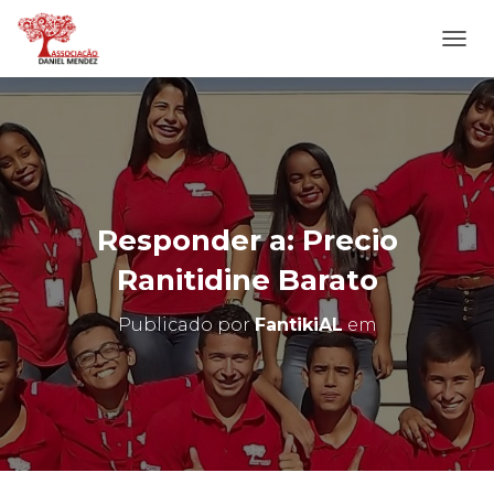
A
L
T
E
R
N
A
R
N
Responder a: Precio
A
V
Ranitidine Barato
E
G
Publicado por
FantikiAL
em
A
Ç
Ã
O