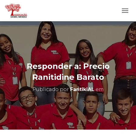
A
L
T
E
R
N
A
R
N
Responder a: Precio
A
V
Ranitidine Barato
E
G
Publicado por
FantikiAL
em
A
Ç
Ã
O