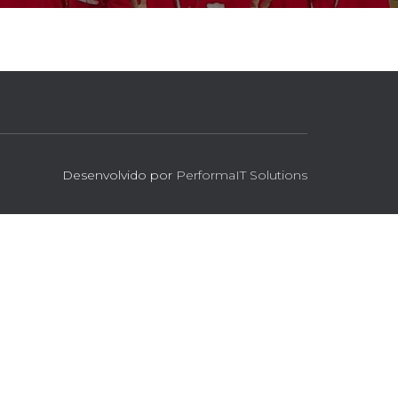
Desenvolvido por
PerformaIT Solutions