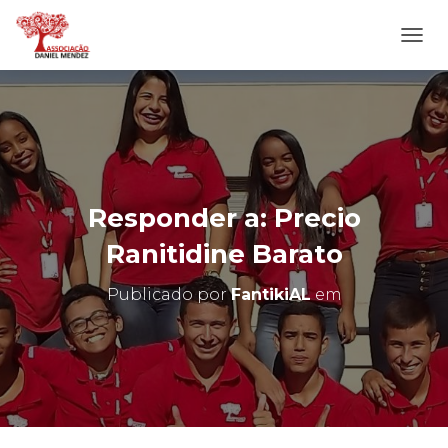
A
L
T
E
R
N
A
R
N
Responder a: Precio
A
V
Ranitidine Barato
E
G
Publicado por
FantikiAL
em
A
Ç
Ã
O