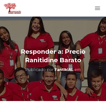
A
L
T
E
R
N
A
R
N
Responder a: Precio
A
V
Ranitidine Barato
E
G
Publicado por
FantikiAL
em
A
Ç
Ã
O