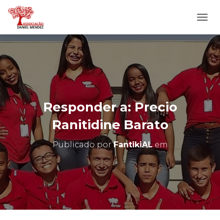
A
L
T
E
R
N
A
R
N
Responder a: Precio
A
V
Ranitidine Barato
E
G
Publicado por
FantikiAL
em
A
Ç
Ã
O