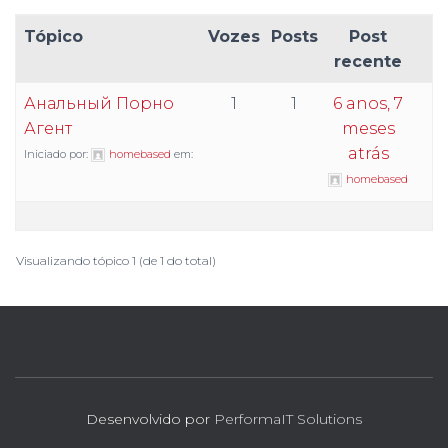
Tópico
Vozes
Posts
Post
recente
Анальный Порно
1
1
6 anos, 7
Агент
meses
atrás
Iniciado por:
homebased
em:
homebased
Visualizando tópico 1 (de 1 do total)
Desenvolvido por
PerformaIT Solutions