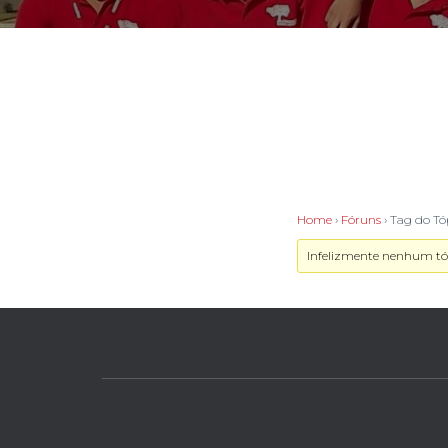
Home
›
Fóruns
›
Tag do T
Infelizmente nenhum tóp