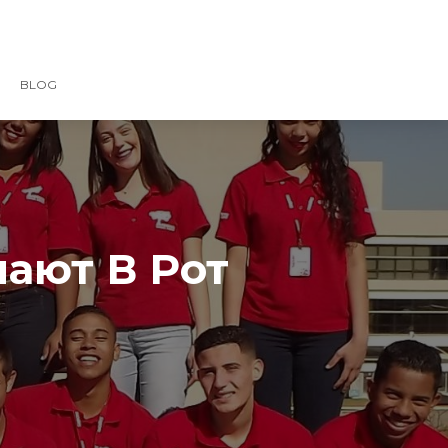
BLOG
ают В Рот