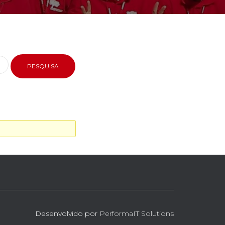
Desenvolvido por
PerformaIT Solutions