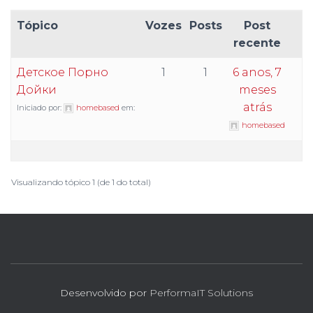
Tópico
Vozes
Posts
Post
recente
Детское Порно
1
1
6 anos, 7
Дойки
meses
atrás
Iniciado por:
homebased
em:
homebased
Visualizando tópico 1 (de 1 do total)
Desenvolvido por
PerformaIT Solutions