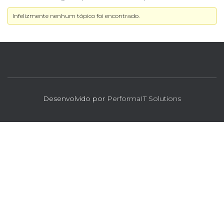
Infelizmente nenhum tópico foi encontrado.
Desenvolvido por
PerformaIT Solutions