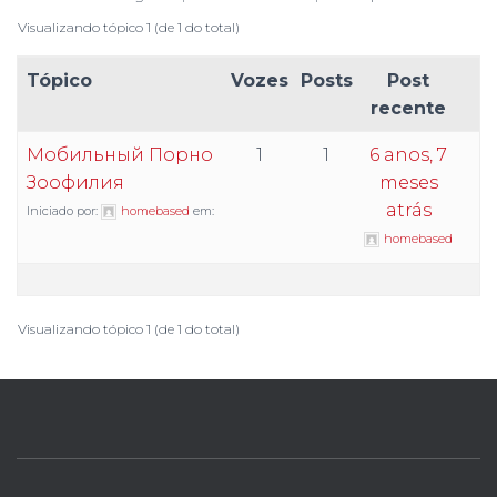
Visualizando tópico 1 (de 1 do total)
Tópico
Vozes
Posts
Post
recente
Мобильный Порно
1
1
6 anos, 7
Зоофилия
meses
atrás
Iniciado por:
homebased
em:
homebased
Visualizando tópico 1 (de 1 do total)