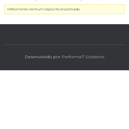
Infelizmente nenhum tópico foi encontrado.
Desenvolvido por
PerformaIT Solutions