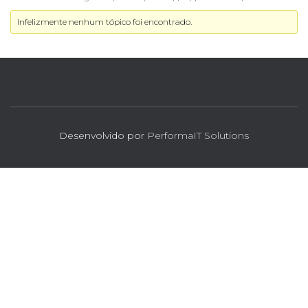
Infelizmente nenhum tópico foi encontrado.
Desenvolvido por
PerformaIT Solutions