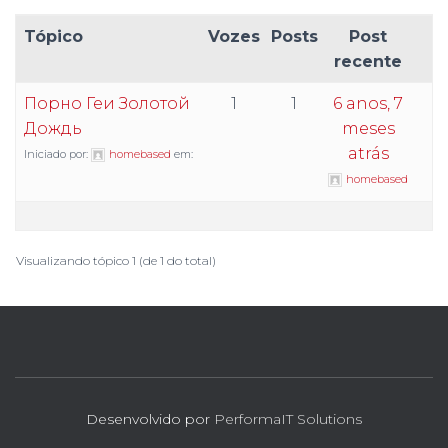
Tópico
Vozes
Posts
Post
recente
Порно Геи Золотой
1
1
6 anos, 7
Дождь
meses
atrás
Iniciado por:
homebased
em:
homebased
Visualizando tópico 1 (de 1 do total)
Desenvolvido por
PerformaIT Solutions