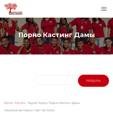
ALTE
NAVE
Порно Кастинг Дамы
Home
›
Fóruns
›
Tag do Tópico: Порно Кастинг Дамы
Visualizando tópico 1 (de 1 do total)