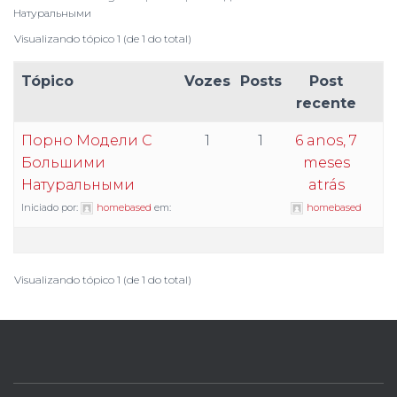
Натуральными
Visualizando tópico 1 (de 1 do total)
Tópico
Vozes
Posts
Post
recente
Порно Модели С
1
1
6 anos, 7
Большими
meses
Натуральными
atrás
Iniciado por:
homebased
em:
homebased
Visualizando tópico 1 (de 1 do total)