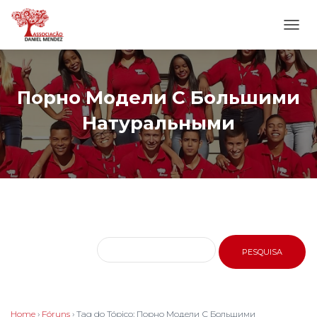
ALTE
NAVE
Порно Модели С Большими
Натуральными
Home
›
Fóruns
›
Tag do Tópico: Порно Модели С Большими