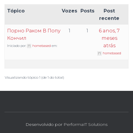
Tópico
Vozes
Posts
Post
recente
Порно Раком В Попу
1
1
6 anos, 7
Кончил
meses
atrás
Iniciado por:
homebased
em:
homebased
Visualizando tópico 1 (de 1 do total)
Desenvolvido por
PerformaIT Solutions