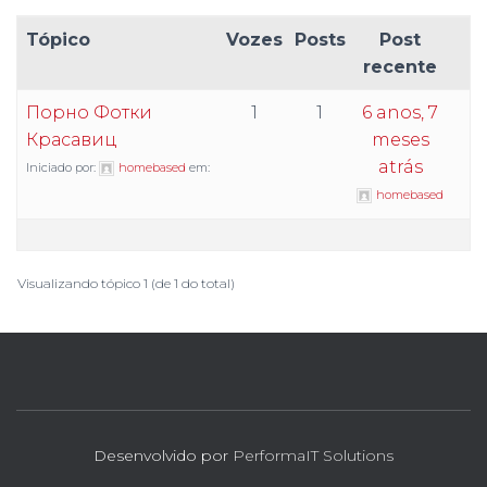
Tópico
Vozes
Posts
Post
recente
Порно Фотки
1
1
6 anos, 7
Красавиц
meses
atrás
Iniciado por:
homebased
em:
homebased
Visualizando tópico 1 (de 1 do total)
Desenvolvido por
PerformaIT Solutions