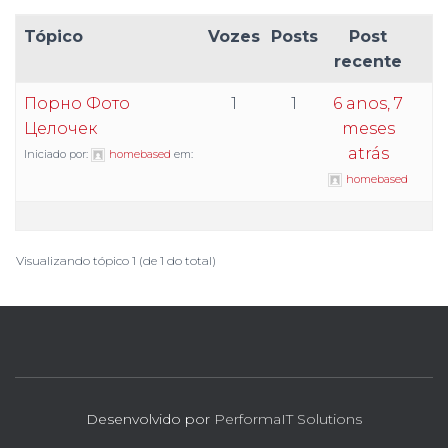
Tópico
Vozes
Posts
Post
recente
Порно Фото
1
1
6 anos, 7
Целочек
meses
atrás
Iniciado por:
homebased
em:
homebased
Visualizando tópico 1 (de 1 do total)
Desenvolvido por
PerformaIT Solutions