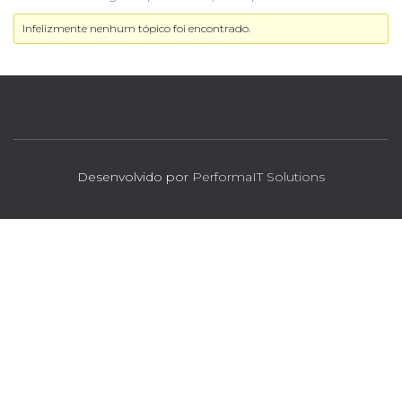
Infelizmente nenhum tópico foi encontrado.
Desenvolvido por
PerformaIT Solutions