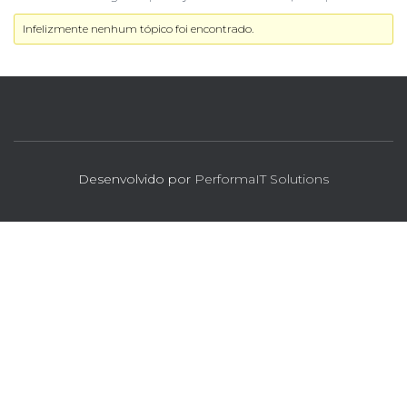
Infelizmente nenhum tópico foi encontrado.
Desenvolvido por
PerformaIT Solutions