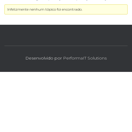
Infelizmente nenhum tópico foi encontrado.
Desenvolvido por
PerformaIT Solutions