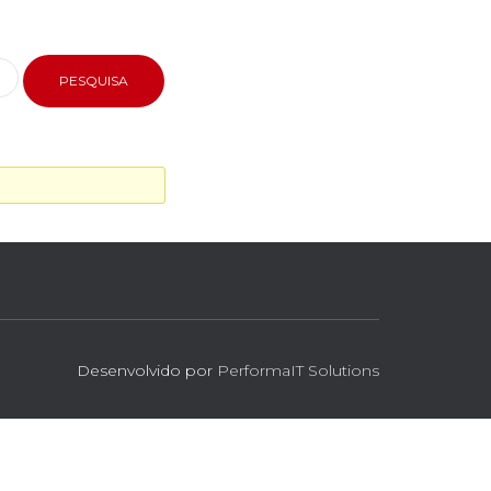
Desenvolvido por
PerformaIT Solutions