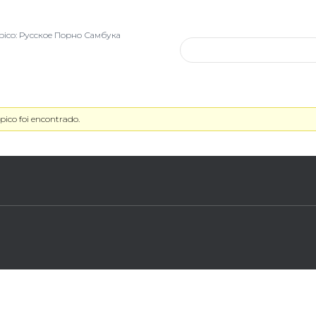
pico: Русское Порно Самбука
ico foi encontrado.