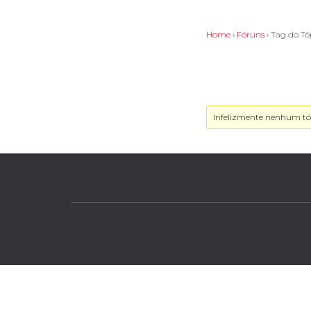
Home
›
Fóruns
›
Tag do Tó
Infelizmente nenhum tóp