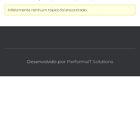
Infelizmente nenhum tópico foi encontrado.
Desenvolvido por
PerformaIT Solutions