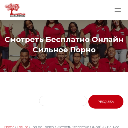
ALTE
NAVE
Смотреть Бесплатно Онлайн
Сильное Порно
Home
›
Fóruns
›
Tag do Tópico: Смотреть Бесплатно Онлайн Сильное