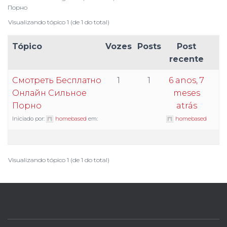
Порно
Visualizando tópico 1 (de 1 do total)
Tópico
Vozes
Posts
Post
recente
Смотреть Бесплатно
1
1
6 anos, 7
Онлайн Сильное
meses
Порно
atrás
Iniciado por:
homebased
em:
homebased
Visualizando tópico 1 (de 1 do total)